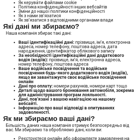
Як керувати файлами cookie
Політика конфіденційності інших вебсайтів
Зміни до нашої політики конфіденційності
Як з нами зв’язатися
Як зв’язатися з відповідними органами влади
Які дані ми збираємо?
Наша компанія збирає такі дані:
Ваші ідентифікаційні дані:
прізвище, ім’я, електронна
адреса, номер телефону, поштова адреса, дата
народження, ідентифікатор облікового запису
За необхідності ідентифікаційні дані додаткового
водія (водіїв):
прізвище, ім’я, електронна адреса,
номер телефону, поштова адреса
Ваше водійське посвідчення та водійське
посвідчення будь-якого додаткового водія (водіїв),
якщо ви завантажуєте своє водійське посвідчення
онлайн
Дані про оплату:
номери рахунків, номери карт тощо
Деталі щодо вашого бронювання автомобіля, зокрема
для адміністрування програм лояльності.
Дані, пов’язані з вашою навігацією на нашому
вебсайті.
Інформацію про ваші відповіді в опитуваннях
задоволеності.
Як ми збираємо ваші дані?
Більшість даних наша компанія отримує безпосередньо від
вас. Ми збираємо та обробляємо дані, коли ви:
Реєструєтеся онлайн або оформляєте замовлення на