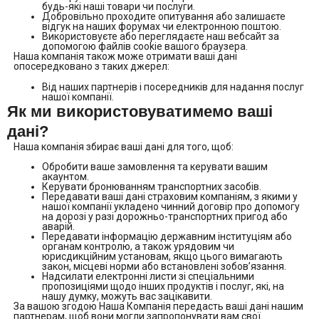
будь-які наші товари чи послуги.
Добровільно проходите опитування або залишаєте
відгук на наших форумах чи електронною поштою.
Використовуєте або переглядаєте наш вебсайт за
допомогою файлів cookie вашого браузера.
Наша компанія також може отримати ваші дані
опосередковано з таких джерел:
Від наших партнерів і посередників для надання послуг
нашої компанії.
Як ми використовуватимемо ваші
дані?
Наша компанія збирає ваші дані для того, щоб:
Обробити ваше замовлення та керувати вашим
акаунтом.
Керувати бронюванням транспортних засобів.
Передавати ваші дані страховим компаніям, з якими у
нашої компанії укладено чинний договір про допомогу
на дорозі у разі дорожньо-транспортних пригод або
аварій.
Передавати інформацію державним інституціям або
органам контролю, а також урядовим чи
юрисдикційним установам, якщо цього вимагають
закон, місцеві норми або встановлені зобов’язання.
Надсилати електронні листи зі спеціальними
пропозиціями щодо інших продуктів і послуг, які, на
нашу думку, можуть вас зацікавити.
За вашою згодою Наша Компанія передасть ваші дані нашим
партнерам, щоб вони могли запропонувати вам свої