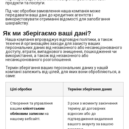
продукти та послуги.
Під час обробки замовлення наша компанія може
передавати ваші дані до кредитних агентств і
використовувати отриманні відомості для запобігання
шахрайству.
Як ми зберігаємо ваші дані?
Наша компанія впроваджує відповідні політики, а також
технічні й організаційні заходи для захисту ваших
персональних даних від незаконного або несанкціонованого
доступу, втрати, випадкового знищення, пошкодження чи
використання, а також від незаконного або
несанкціонованого розголошення.
Термін зберігання ваших персональних даних у нашій
компанії залежить від цілей, для яких вони обробляються, а
саме:
Цілі обробки
Терміни зберігання даних
Створення та управління
3 роки з моменту закінчення
вашим
клієнтським
терміну дії договірних
обліковим записом
на
відносин або до
нашому вебсайті.
підтвердження видалення
вашого акаунту за вашою