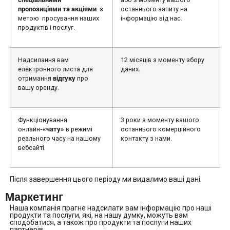
пропозиціями та акціями
з
останнього запиту на
метою просування наших
інформацію від нас.
продуктів і послуг.
Надсилання вам
12 місяців з моменту збору
електронного листа для
даних.
отримання
відгуку
про
вашу оренду.
Функціонування
3 роки з моменту вашого
онлайн
-«чату»
в режимі
останнього комерційного
реального часу на нашому
контакту з нами.
вебсайті.
Після завершення цього періоду ми видалимо ваші дані.
Маркетинг
Наша компанія прагне надсилати вам інформацію про наші
продукти та послуги, які, на нашу думку, можуть вам
сподобатися, а також про продукти та послуги наших
партнерів.