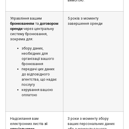
вимогою.
Управління вашим
5 років з моменту
бронюванням
та
договором
завершення оренди
оренди
через центральну
систему бронювання,
зокрема для:
збору даних,
необхідних для
організації вашого
бронювання
передачі цих даних
до відповідного
агентства, що надає
послугу
керування вашою
оплатою
Надсилання вам
3 роки з моменту збору
електронних листів
зі
ваших персональних даних
спеціальними
або з моменту вашого