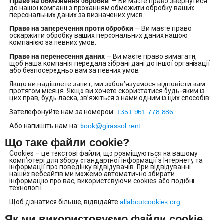
Право на обмеження обробки
— Ви маєте право звернутися
до нашої компанії з проханням обмежити обробку ваших
персональних даних за визначених умов.
Право на заперечення проти обробки
— Ви маєте право
оскаржити обробку ваших персональних даних нашою
компанією за певних умов.
Право на перенесення даних
— Ви маєте право вимагати,
щоб наша компанія передала зібрані дані до іншої організації
або безпосередньо вам за певних умов.
Якщо ви надішлете запит, ми зобов’язуємося відповісти вам
протягом місяця. Якщо ви хочете скористатися будь-яким із
цих прав, будь ласка, зв’яжіться з нами одним із цих способів:
Зателефонуйте нам за номером:
+351 961 778 886
Або напишіть нам на:
book@girassol.rent
Що таке файли cookie?
Cookies – це текстові файли, що розміщуються на вашому
комп’ютері для збору стандартної інформації з Інтернету та
інформації про поведінку відвідувачів. При відвідуванні
наших вебсайтів ми можемо автоматично збирати
інформацію про вас, використовуючи cookies або подібні
технології.
Щоб дізнатися більше, відвідайте
allaboutcookies.org
Як ми використовуємо файли cookie