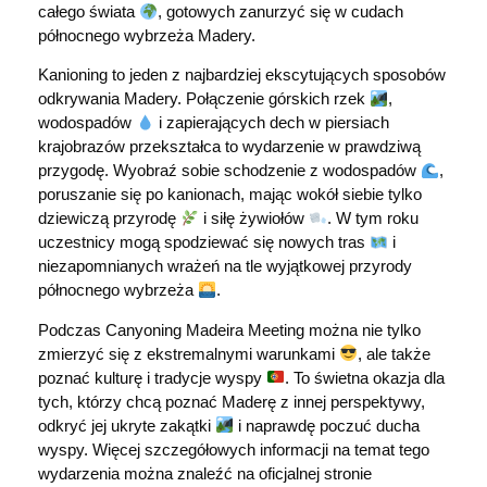
całego świata
, gotowych zanurzyć się w cudach
północnego wybrzeża Madery.
Kanioning to jeden z najbardziej ekscytujących sposobów
odkrywania Madery. Połączenie górskich rzek
,
wodospadów
i zapierających dech w piersiach
krajobrazów przekształca to wydarzenie w prawdziwą
przygodę. Wyobraź sobie schodzenie z wodospadów
,
poruszanie się po kanionach, mając wokół siebie tylko
dziewiczą przyrodę
i siłę żywiołów
. W tym roku
uczestnicy mogą spodziewać się nowych tras
i
niezapomnianych wrażeń na tle wyjątkowej przyrody
północnego wybrzeża
.
Podczas Canyoning Madeira Meeting można nie tylko
zmierzyć się z ekstremalnymi warunkami
, ale także
poznać kulturę i tradycje wyspy
. To świetna okazja dla
tych, którzy chcą poznać Maderę z innej perspektywy,
odkryć jej ukryte zakątki
i naprawdę poczuć ducha
wyspy. Więcej szczegółowych informacji na temat tego
wydarzenia można znaleźć na oficjalnej stronie