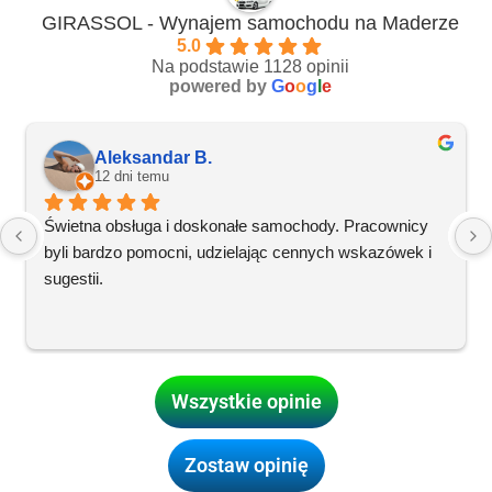
GIRASSOL - Wynajem samochodu na Maderze
5.0
Na podstawie 1128 opinii
powered by
G
o
o
g
l
e
Aleksandar B.
12 dni temu
Świetna obsługa i doskonałe samochody. Pracownicy 
byli bardzo pomocni, udzielając cennych wskazówek i 
sugestii.
Wszystkie opinie
Zostaw opinię