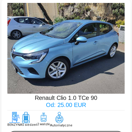
Renault Clio 1.0 TCe 90
Od: 25.00 EUR
2 walizki
BENZYNA
5 siedzeń
Automatyczne