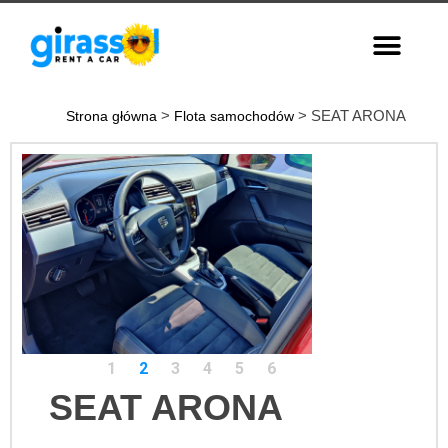
>
> SEAT ARONA
Strona główna
Flota samochodów
1
2
3
4
5
6
SEAT ARONA