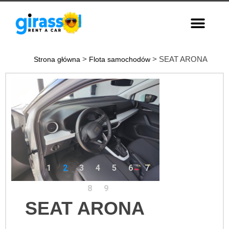
>
> SEAT ARONA
Strona główna
Flota samochodów
1
2
3
4
5
6
7
8
9
SEAT ARONA