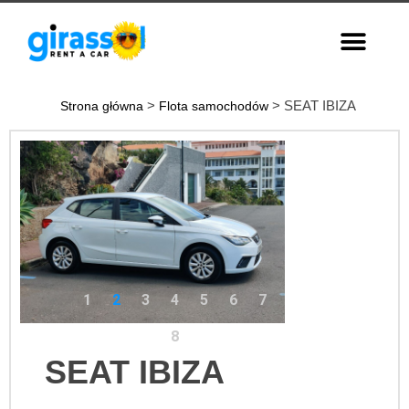
>
> SEAT IBIZA
Strona główna
Flota samochodów
1
2
3
4
5
6
7
8
SEAT IBIZA