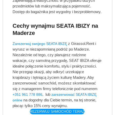
zapewniająca elastyczność w przypadku dużych
przedmiotów lub maksymalizująca pojemność.
Dostęp do bagażnika jest wygodny i bezproblemowy.
Cechy wynajmu SEATA IBIZY na
Maderze
z Girassol.Rent i
Zarezerwuj swojego SEATA IBIZĘ
wyrusz w niezapomnianą podróż po Maderze.
Niezależnie od tego, czy planujesz rodzinne
wakacje, czy samotną przygodę, SEAT IBIZA oferuje
idealne połączenie komfortu, stylu i praktyczności.
Nie przegap okazji, aby odkryć urzekające
krajobrazy i tętniącą życiem kulturę Madery. Aby
zarezerwować samochód, możesz skontaktować
się z managerem firmy telefonicznie pod numerem
, lub
+351 961 778 886
zarezerwować SEATA IBIZĘ
na dogodny dla Ciebie termin, na tej stronie,
online
płacąc tylko 15% ceny wynajmu.
REZERWUJ SAMOCHÓD TERAZ