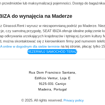
 przedmiotów lub maksymalizacji pojemności. Dostęp do bagażnika 
BIZA do wynajęcia na Maderze
z Girassol.Rent i wyrusz w niezapomnianą podróż po Maderze. Nieza
je, czy samotną przygodę, SEAT IBIZA oferuje idealne połączenie kom
ap odkrywania urzekających krajobrazów i tętniącej życiem kultury 
 można skontaktować się z kierownikiem firmy pod numerem telef
na tej stronie, płacąc tylko
A online w dogodnym dla siebie terminie
REZERWUJ SAMOCHÓD TERAZ
Rua Dom Francisco Santana,
Edifício Ventur, Loja E
9125-031 Caniço
Madeira, Portugal
© 2025. All rights reserved.
Privacy policy