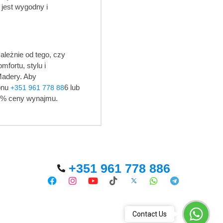
jest wygodny i
leżnie od tego, czy
fortu, stylu i
Madery. Aby
onu
6 lub
+351 961 778 88
 15% ceny wynajmu.
+351 961 778 886
WhatsA
Contact Us