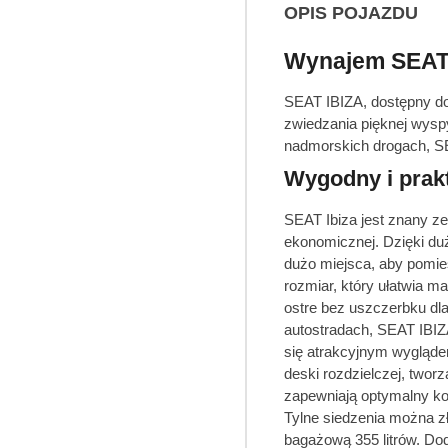
OPIS POJAZDU
Wynajem SEAT-
SEAT IBIZA, dostępny do
zwiedzania pięknej wyspy
nadmorskich drogach, SE
Wygodny i prak
SEAT Ibiza jest znany z
ekonomicznej. Dzięki du
dużo miejsca, aby pomieś
rozmiar, który ułatwia 
ostre bez uszczerbku dla
autostradach, SEAT IBIZ
się atrakcyjnym wyglądem
deski rozdzielczej, twor
zapewniają optymalny ko
Tylne siedzenia można z
bagażową 355 litrów. Do