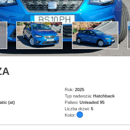
ZA
Rok:
2025
Typ nadwozia:
Hatchback
tic (at)
Paliwo:
Unleaded 95
Liczba drzwi:
5
Kolor: