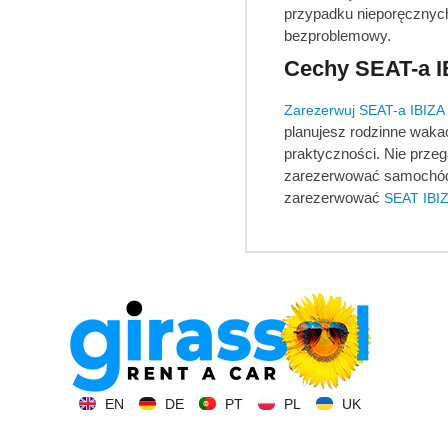
przypadku nieporęcznych
bezproblemowy.
Cechy SEAT-a I
Zarezerwuj SEAT-a IBIZA
planujesz rodzinne wakac
praktyczności. Nie przeg
zarezerwować samochód,
zarezerwować
SEAT IBIZ
EN
DE
PT
PL
UK