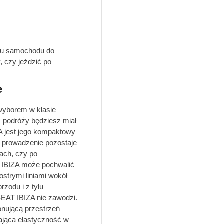
jmu samochodu do
, czy jeździć po
e
 wyborem w klasie
s podróży będziesz miał
ZA jest jego kompaktowy
, prowadzenie pozostaje
kach, czy po
T IBIZA może pochwalić
strymi liniami wokół
rzodu i z tyłu
SEAT IBIZA nie zawodzi.
onującą przestrzeń
ająca elastyczność w