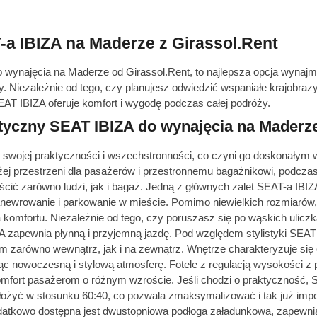
a IBIZA na Maderze z Girassol.Rent
 wynajęcia na Maderze od Girassol.Rent, to najlepsza opcja wyna
. Niezależnie od tego, czy planujesz odwiedzić wspaniałe krajobrazy
AT IBIZA oferuje komfort i wygodę podczas całej podróży.
tyczny SEAT IBIZA do wynajęcia na Maderz
e swojej praktyczności i wszechstronności, co czyni go doskonałym
żej przestrzeni dla pasażerów i przestronnemu bagażnikowi, podcza
cić zarówno ludzi, jak i bagaż. Jedną z głównych zalet SEAT-a IBI
manewrowanie i parkowanie w mieście. Pomimo niewielkich rozmiarów
 komfortu. Niezależnie od tego, czy poruszasz się po wąskich ulicz
A zapewnia płynną i przyjemną jazdę. Pod względem stylistyki SEA
 zarówno wewnątrz, jak i na zewnątrz. Wnętrze charakteryzuje się o
ząc nowoczesną i stylową atmosferę. Fotele z regulacją wysokości z p
mfort pasażerom o różnym wzroście. Jeśli chodzi o praktyczność, 
łożyć w stosunku 60:40, co pozwala zmaksymalizować i tak już imp
datkowo dostępna jest dwustopniowa podłoga załadunkowa, zapewni