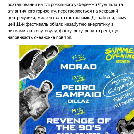
розташований на тлі розкішного узбережжя Фуншала та
атлантичного горизонту, перетворюється на яскравий
центр музики, мистецтва та гастрономії. Дізнайтеся, чому
цей 11-й фестиваль обіцяє незабутню енергетику з
ритмами хіп-хопу, соулу, фанку, року, репу та реггі, що
наповнюють океанське повітря.