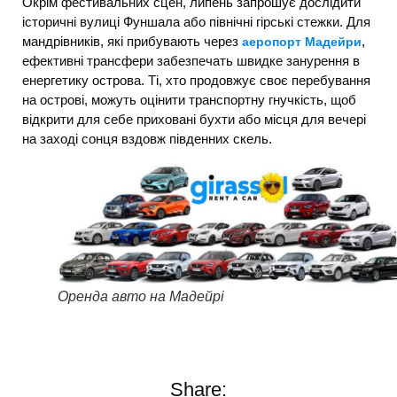
Окрім фестивальних сцен, липень запрошує дослідити
історичні вулиці Фуншала або північні гірські стежки. Для
мандрівників, які прибувають через
,
аеропорт Мадейри
ефективні трансфери забезпечать швидке занурення в
енергетику острова. Ті, хто продовжує своє перебування
на острові, можуть оцінити транспортну гнучкість, щоб
відкрити для себе приховані бухти або місця для вечері
на заході сонця вздовж південних скель.
Оренда авто на Мадейрі
Share: