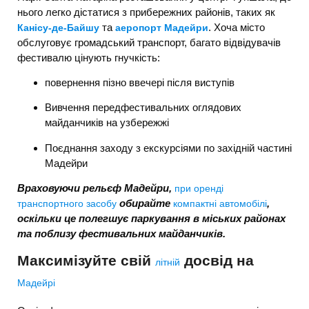
нього легко дістатися з прибережних районів, таких як
та
. Хоча місто
Канісу-де-Байшу
аеропорт Мадейри
обслуговує громадський транспорт, багато відвідувачів
фестивалю цінують гнучкість:
повернення пізно ввечері після виступів
Вивчення передфестивальних оглядових
майданчиків на узбережжі
Поєднання заходу з екскурсіями по західній частині
Мадейри
Враховуючи рельєф Мадейри,
при оренді
обирайте
,
транспортного засобу
компактні автомобілі
оскільки це полегшує паркування в міських районах
та поблизу фестивальних майданчиків.
Максимізуйте свій
досвід на
літній
Мадейрі