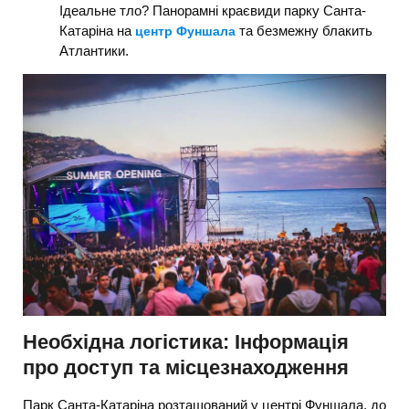
Ідеальне тло? Панорамні краєвиди парку Санта-
Катаріна на
та безмежну блакить
центр Фуншала
Атлантики.
Необхідна логістика: Інформація
про доступ та місцезнаходження
Парк Санта-Катаріна розташований у центрі Фуншала, до