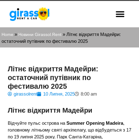
»
»
Літнє відкриття Мадейри:
Home
Новини Girassol.Rent
остаточний путівник по фестивалю 2025
Літнє відкриття Мадейри:
остаточний путівник по
фестивалю 2025
girassolrent
10 Липня, 2025
8:00 am
Літнє відкриття Мадейри
Відчуйте пульс острова на
Summer Opening Madeira
,
головному літньому святі архіпелагу, що відбудеться з 17
по 19 липня 2025 року. Парк Санта-Катаріна,