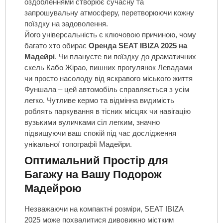
оздобленнями створює сучасну та
запрошувальну атмосферу, перетворюючи кожну
поїздку на задоволення.
Його універсальність є ключовою причиною, чому
багато хто обирає
Оренда SEAT IBIZA 2025 на
Мадейрі
. Чи плануєте ви поїздку до драматичних
скель Кабо Жірао, пишних прогулянок Левадами
чи просто насолоду від яскравого міського життя
Фуншала – цей автомобіль справляється з усім
легко. Чутливе кермо та відмінна видимість
роблять паркування в тісних місцях чи навігацію
вузькими вуличками сіл легким, значно
підвищуючи ваш спокій під час дослідження
унікальної топографії Мадейри.
Оптимальний Простір для
Багажу на Вашу Подорож
Мадейрою
Незважаючи на компактні розміри, SEAT IBIZA
2025 може похвалитися дивовижно містким