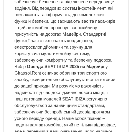
забезпечує безпечне та підключене середовище
водіння. Від передових систем інфотейнмент, які
розважають та інформують, до комплексних
функцій безпеки, що захищають вас та пасажирів
– цей автомобіль пропонує заспокійливу
присутність на дорогах Мадейри. Стандартні
функції часто включають кондиціонер,
електросклопідйомники та зручну для
користувача мультимедійну систему,
забезпечуючи комфортну та безпечну подорож.
Вибір
Оренда SEAT IBIZA 2025 на Мадейрі
у
Girassol.Rent означає обрання транспортного
засобу, який ретельно обслуговується та готовий
до вашої пригоди. Ми розуміємо важливість
надійності під час дослідження нового місця, і
наш автопарк моделей SEAT IBIZA регулярно
обслуговується за найвищими стандартами,
забезпечуючи безпроблемний досвід протягом
усього періоду оренди. Наше зобов’язання –
надати вам автомобіль, який не тільки відповідає,
але й перевищує ваші очікування щодо надійної,