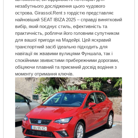
незабутнього дослідження цього чудового
острова. Girassol.Rent з гордістю представляє
найновіший SEAT IBIZA 2025 – справді винятковий
вибір, який поєднує стиль, ефективність та
практичність, роблячи його головним супутником
для вашої пригоди на Мадейрі. Цей яскравий
транспортний засіб ідеально підходить для
навігації як жвавими вулицями Фуншала, так і
спокійними звивистими прибережними дорогами,
обіцяючи плавний та приємний досвід водіння з
моменту отримання ключів.