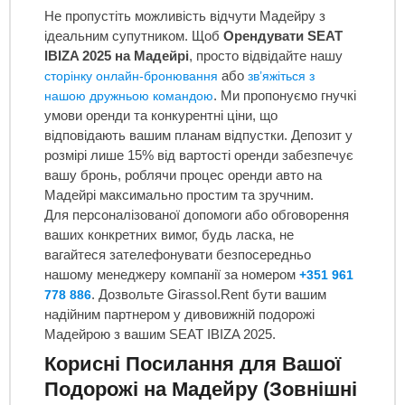
Не пропустіть можливість відчути Мадейру з
ідеальним супутником. Щоб
Орендувати SEAT
IBIZA 2025 на Мадейрі
, просто відвідайте нашу
або
сторінку онлайн-бронювання
зв’яжіться з
. Ми пропонуємо гнучкі
нашою дружньою командою
умови оренди та конкурентні ціни, що
відповідають вашим планам відпустки. Депозит у
розмірі лише 15% від вартості оренди забезпечує
вашу бронь, роблячи процес оренди авто на
Мадейрі максимально простим та зручним.
Для персоналізованої допомоги або обговорення
ваших конкретних вимог, будь ласка, не
вагайтеся зателефонувати безпосередньо
нашому менеджеру компанії за номером
+351 961
. Дозвольте Girassol.Rent бути вашим
778 886
надійним партнером у дивовижній подорожі
Мадейрою з вашим SEAT IBIZA 2025.
Корисні Посилання для Вашої
Подорожі на Мадейру (Зовнішні