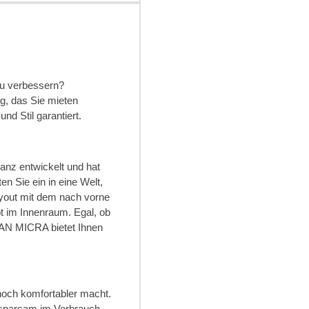
 zu verbessern?
g, das Sie mieten
nd Stil garantiert.
anz entwickelt und hat
n Sie ein in eine Welt,
ayout mit dem nach vorne
t im Innenraum. Egal, ob
SAN MICRA bietet Ihnen
noch komfortabler macht.
 sparsam im Verbrauch,