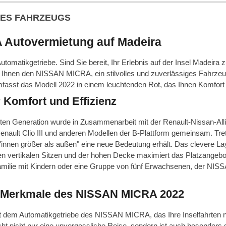
ES FAHRZEUGS
Autovermietung auf Madeira
tomatikgetriebe. Sind Sie bereit, Ihr Erlebnis auf der Insel Madeira
t Ihnen den NISSAN MICRA, ein stilvolles und zuverlässiges Fahrzeu
fasst das Modell 2022 in einem leuchtenden Rot, das Ihnen Komfort u
 Komfort und Effizienz
tten Generation wurde in Zusammenarbeit mit der Renault-Nissan-Alli
nault Clio III und anderen Modellen der B-Plattform gemeinsam. Trete
innen größer als außen" eine neue Bedeutung erhält. Das clevere L
n vertikalen Sitzen und der hohen Decke maximiert das Platzangebo
Familie mit Kindern oder eine Gruppe von fünf Erwachsenen, der NIS
n Merkmale des NISSAN MICRA 2022
t dem Automatikgetriebe des NISSAN MICRA, das Ihre Inselfahrten 
ht nicht nur eine unvergessliche Reise, sondern ist auch besonders