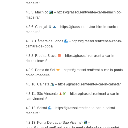
madeira/
4.3.5. Machico
– https://girassol.rent/rent-a-car-in-machico-
madeira/
4.3.6. Caniçal
– https://girassol.rent/car-hire-in-canical-
madeira/
4.3.7. Câmara de Lobos
– https://girassol.rent/rent-a-car-in-
camara-de-lobos/
4.3.8. Ribeira Brava
– https://girassol.rent/rent-a-car-in-
ribeira-brava/
4.3.9. Ponta do Sol
– https://girassol.rent/rent-a-car-in-ponta-
do-sol-madeira/
4.3.10. Calheta
– https://girassol.rent/rent-a-car-in-calheta/
4.3.11. São Vincente
– https://girassol.rent/rent-a-car-in-
sao-vincente/
4.3.12. Seixal
– https://girassol.rent/rent-a-car-in-seixal-
madeira/
4.3.13. Ponta Delgada (São Vicente)
–
https://girassol.rent/rent-a-car-in-ponta-delgada-sao-vicente/