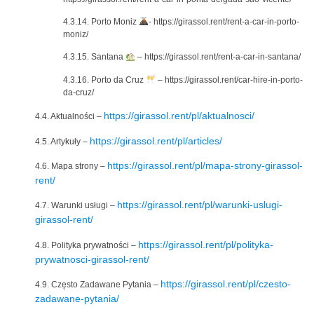
4.3.14. Porto Moniz
- https://girassol.rent/rent-a-car-in-porto-
moniz/
4.3.15. Santana
– https://girassol.rent/rent-a-car-in-santana/
4.3.16. Porto da Cruz
– https://girassol.rent/car-hire-in-porto-
da-cruz/
https://girassol.rent/pl/aktualnosci/
4.4. Aktualności –
https://girassol.rent/pl/articles/
4.5. Artykuły –
https://girassol.rent/pl/mapa-strony-girassol-
4.6. Mapa strony –
rent/
https://girassol.rent/pl/warunki-uslugi-
4.7. Warunki usługi –
girassol-rent/
https://girassol.rent/pl/polityka-
4.8. Polityka prywatności –
prywatnosci-girassol-rent/
https://girassol.rent/pl/czesto-
4.9. Często Zadawane Pytania –
zadawane-pytania/