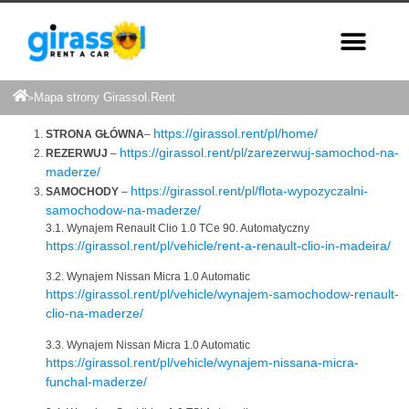
Mapa strony Girassol.Rent
>
https://girassol.rent/pl/home/
STRONA GŁÓWNA
–
https://girassol.rent/pl/zarezerwuj-samochod-na-
REZERWUJ
–
maderze/
https://girassol.rent/pl/flota-wypozyczalni-
SAMOCHODY
–
samochodow-na-maderze/
3.1. Wynajem Renault Clio 1.0 TCe 90. Automatyczny
https://girassol.rent/pl/vehicle/rent-a-renault-clio-in-madeira/
3.2. Wynajem Nissan Micra 1.0 Automatic
https://girassol.rent/pl/vehicle/wynajem-samochodow-renault-
clio-na-maderze/
3.3. Wynajem Nissan Micra 1.0 Automatic
https://girassol.rent/pl/vehicle/wynajem-nissana-micra-
funchal-maderze/