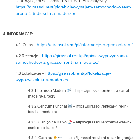
3.10. Wynajem Seat Arona 1.6 DIESEL. Automatyczny
https://girassol.rent/pl/vehicle/wynajem-samochodow-seat-
arona-1-6-diesel-na-maderze/
…
4.
INFORMACJE:
https://girassol.rent/pl/informacje-o-girassol-rent/
4.1. O nas –
https://girassol.rent/pl/opinie-wypozyczania-
4.2 Recenzje –
samochodow-z-girassol-rent-na-maderze/
https://girassol.rent/pl/lokalizacje-
4.3 Lokalizacje –
wypozyczalni-na-maderze/
4.3.1 Lotnisko Madera
– https://girassol.rent/rent-a-car-at-
madeira-airport/
4.3.2 Centrum Funchal
– https://girassol.rent/car-hire-in-
funchal-madeira/
4.3.3. Caniço de Baixo
– https://girassol.rent/rent-a-car-in-
canico-de-baixo/
4.3.4. Garajau
– https://girassol.rent/rent-a-car-in-garajau-