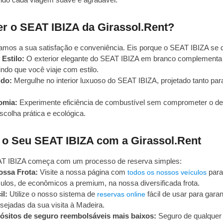
r o SEAT IBIZA da Girassol.Rent?
zamos a sua satisfação e conveniência. Eis porque o SEAT IBIZA se 
Estilo:
O exterior elegante do SEAT IBIZA em branco complementa 
indo que você viaje com estilo.
ido:
Mergulhe no interior luxuoso do SEAT IBIZA, projetado tanto par
omia:
Experimente eficiência de combustível sem comprometer o d
olha prática e ecológica.
o Seu SEAT IBIZA com a Girassol.Rent
AT IBIZA começa com um processo de reserva simples:
ossa Frota:
Visite a nossa página com
para
todos os nossos veículos
culos, de econômicos a premium, na nossa diversificada frota.
il:
Utilize o nosso sistema de
fácil de usar para gara
reservas online
sejadas da sua visita à Madeira.
sitos de seguro reembolsáveis mais baixos:
Seguro de qualquer