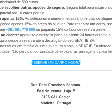
mbolsável de 500 euros.
 escolher outras opções de seguro:
Seguro total para o carro al
parcial por 10 euros por dia.
e apenas 15%:
Ao selecionar o número necessário de dias de alugue
agando apenas 15% do preço do aluguer. Para reservar um carro, pod
fone
ou pagando 15% da taxa de reserva online.
+351 961 778 886
ao cliente:
Aproveite o nosso suporte ao cliente 24 horas durante o 
quila desde a reserva até à devolução do seu SEAT IBIZA.
as férias em família ou uma aventura a solo, o SEAT IBIZA oferece
ticidade. Não perca a oportunidade de explorar as paisagens cativantes
RESERVE UM CARRO AGORA
Rua Dom Francisco Santana,
Edifício Ventur, Loja E
9125-031 Caniço
Madeira, Portugal