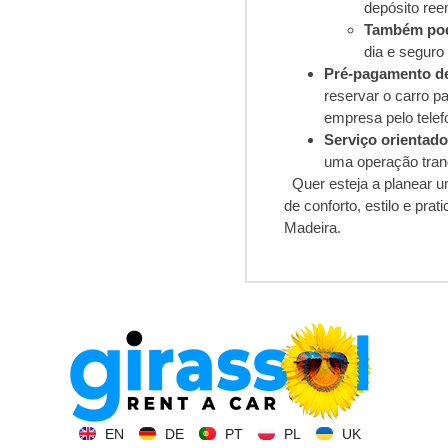
depósito ree
Também pode
dia e seguro 
Pré-pagamento d
reservar o carro p
empresa pelo tele
Serviço orientado 
uma operação tran
Quer esteja a planear um
de conforto, estilo e pra
Madeira.
EN
DE
PT
PL
UK