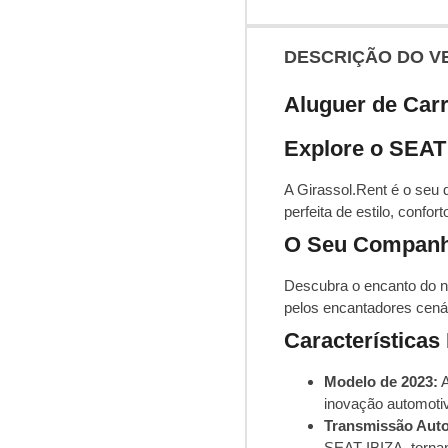
DESCRIÇÃO DO V
Aluguer de Carr
Explore o SEAT 
A Girassol.Rent é o seu 
perfeita de estilo, conf
O Seu Companhe
Descubra o encanto do n
pelos encantadores cená
Característica
Modelo de 2023:
A
inovação automotiv
Transmissão Auto
SEAT IBIZA, torna