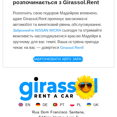
розпочинається з Girassol.Rent
Розпочніть свою подорож Мадейрою впевнено,
адже Girassol.Rent пропонує високоякісні
автомобілі та винятковий рівень обслуговування.
сьогодні та отримайте
Забронюйте NISSAN MICRA
можливість насолоджуватися красою Мадейри в
зручному для вас темпі. Ваша острівна пригода
чекає на вас — довіртеся
!
Girassol.Rent
ЗАБРОНЮВАТИ АВТО ЗАРАЗ
EN
DE
PT
PL
UK
Rua Dom Francisco Santana,