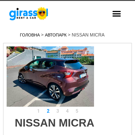
>
> NISSAN MICRA
ГОЛОВНА
АВТОПАРК
1
2
3
4
5
NISSAN MICRA