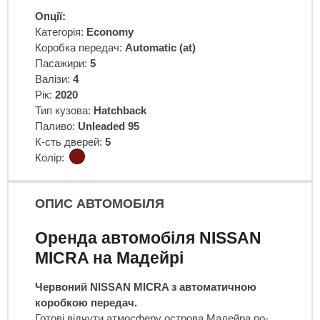
Опції:
Категорія:
Economy
Коробка передач:
Automatic (at)
Пасажири:
5
Валізи:
4
Рік:
2020
Тип кузова:
Hatchback
Паливо:
Unleaded 95
К-сть дверей:
5
Колір:
ОПИС АВТОМОБІЛЯ
Оренда автомобіля NISSAN
MICRA на Мадейрі
Червоний
NISSAN
MICRA з автоматичною
коробкою передач.
Готові відчути атмосферу острова Мадейра по-