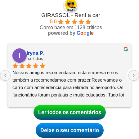
GIRASSOL - Rent a car
5.0
Como base em 1128 críticas
powered by
G
o
o
g
l
e
Iryna P.
há 7 dias
Nossos amigos recomendaram esta empresa e nós 
também a recomendamos com prazer.Reservamos o 
carro com antecedência para retirada no aeroporto. Os 
funcionários foram pontuais e muito educados. Tudo foi 
rápido — desde a documentação e as instruções até a 
retirada do carro. O pagamento foi rápido e fácil, e o 
Ler todos os comentários
pagamento com cartão foi aceito.O
... 
ler mais
Deixe o seu comentário