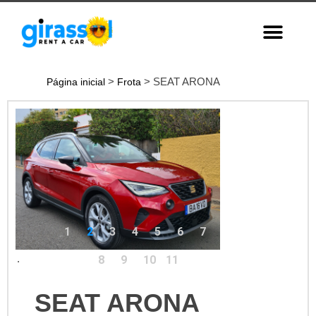
>
> SEAT ARONA
Página inicial
Frota
1
2
3
4
5
6
7
.
8
9
10
11
SEAT ARONA