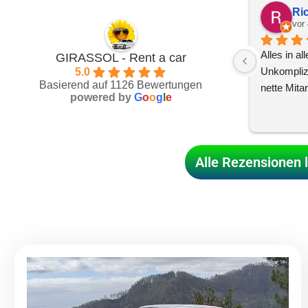
Micha T.
Ric
vor 4 Tagen
vor
Sehr freundlich.Immer wieder 
Alles in al
GIRASSOL - Rent a car
gerne.Danke Euch für den schönen 
Unkomplizie
5.0
Basierend auf 1126 Bewertungen
 
Urlaub.
nette Mita
powered by
G
o
o
g
l
e
Alle Rezensionen 
en