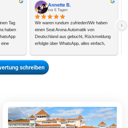
Annette B.
vor 6 Tagen
inen Tag 
Wir waren rundum zufrieden!Wir haben 
E
ra haben 
einen Seat Arona Automatik von 
hatsApp 
Deutschland aus gebucht, Rückmeldung 
eine 
erfolgte über WhatsApp, alles einfach, 
gefragt. 
schnell und unkompliziert!Unser Hotel 
A
omplette 
Rocamar lag fußläufig von der 
am hat 
Autovermietung 
ertung schreiben
 
entfernt.Parkplatzsituation ist etwas 
hen wurden 
schwierig, wir könnten für 7,50€ pro Tag 
rlesen
direkt am Hotel parken.Der Wagen war 
in
... 
weiterlesen