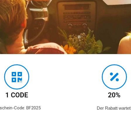
ember
r:
eise
1 CODE
20%
schein-Code: BF2025
Der Rabatt wartet
uf Madeira –