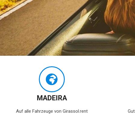
Madeira im Nov
und Dezembe
Meer wärmer, Pr
MADEIRA
niedriger!
Auf alle Fahrzeuge von Girassol.rent
Gut
Rabattgutschein 20 % für Mietwagen a
„BF2025“