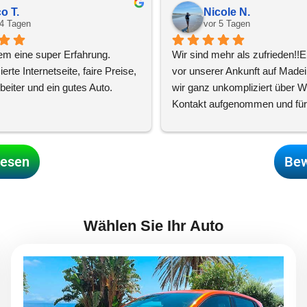
o T.
Nicole N.
 4 Tagen
vor 5 Tagen
lem eine super Erfahrung. 
Wir sind mehr als zufrieden!!E
rte Internetseite, faire Preise, 
vor unserer Ankunft auf Madei
rbeiter und ein gutes Auto.
wir ganz unkompliziert über W
Kontakt aufgenommen und für 
Woche nach einem Mietwagen 
Leider war kein Auto für eine k
Woche verfügbar, aber das Te
lesen
Bew
alles möglich gemacht und aus
anfänglichen zwei Auto-Tausc
zwei, so dass wir zwei
... 
weite
Wählen Sie Ihr Auto