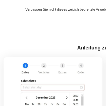
Nur bis zum 20. Dezember 2025 erhal
Verpassen Sie nicht dieses zeitlich begrenzte Ang
Rabatt auf Mietwagen!
Anleitung 